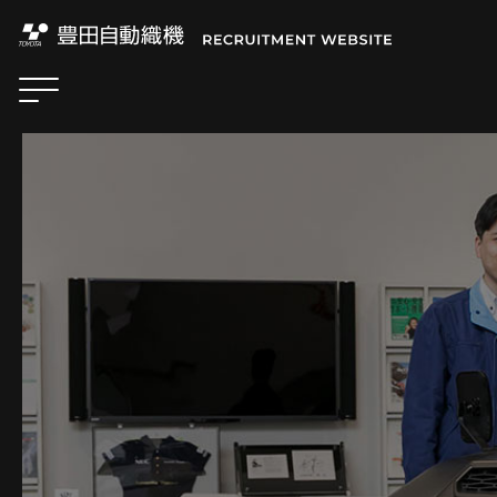
PROJECT STORY
プロジェクトストーリー
COMPANY
企業情報
JOB & PEOPLE
企業理念
豊田自動織機の軌跡
職種紹介
ビジョン
ENVIRONMENT
社員インタビュー
人材育成
動画で見るTICO
働く環境
RECRUITMENT