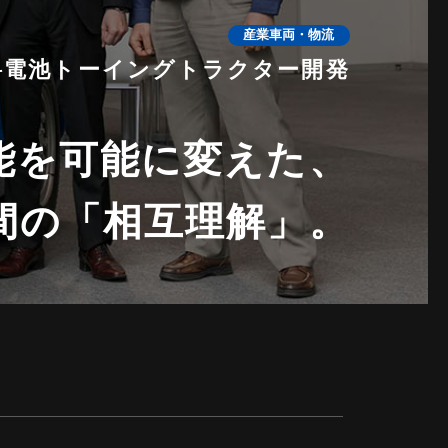
産業車両・物流
料電池トーイングトラクター開発
能を可能に変えた、
間の「相互理解」。