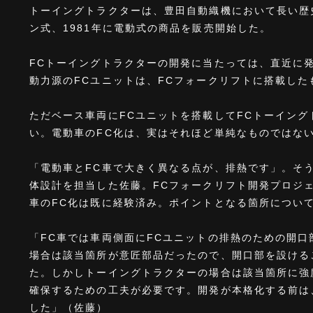
トーイングトラクターは、豊田自動織機において長い歴史
ン式、1981年に電動式の商品を販売開始した。
FCトーイングトラクターの開発に当たっては、直近に
動力源のFCユニットは、FCフォークリフトに搭載し
ただベース車両にFCユニットを搭載してFCトーイン
い。電動車のFC化は、実はそれほど単純なものではな
「電動車とFC車で大きく異なる点が、排熱です」。そ
体設計を担当した佐藤。FCフォークリフト開発プロジ
車のFC化は既に経験済み。ポイントとなる箇所につい
「FC車では車両側面にFCユニットの排熱のための開
場合は該当箇所が意匠部品だったので、開口部を設ける
た。しかしトーイングトラクターの場合は該当箇所に強
確保するための工夫が必要です。開発が本格化する前は
した」（佐藤）