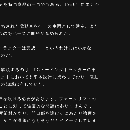
を持つ商品の一つでもある。1956年にエンジ
発売された電動車をベース車両として選定。また
たものをベースに開発が進められた。
グトラクターは完成――というわけにはいかな
いのだ。
う解説するのは、FCトーイングトラクターの車
ェクトにおいても車体設計に携わっており、電動
ての知識は有していた。
口部を設ける必要があります。フォークリフトの
ことに対して強度的な問題はありませんでし
度部材があり、開口部を設けるにあたり強度を
、そこが課題になりそうだとイメージしていま