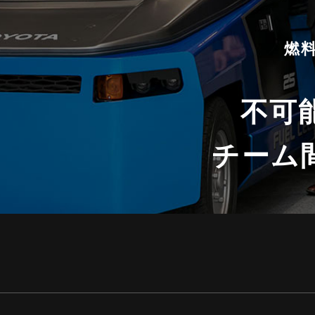
燃
不可
チーム