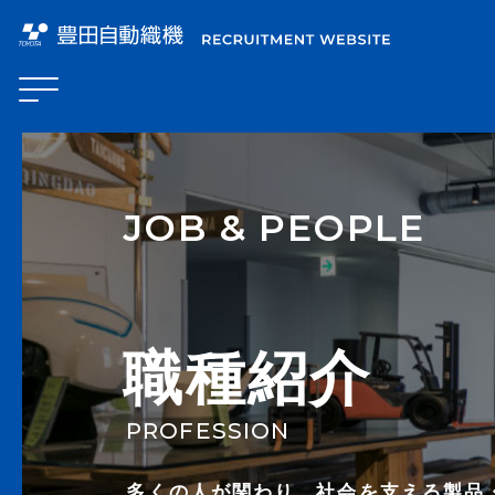
PROJECT STORY
JOB & PEOPLE
プロジェクトストーリー
COMPANY
企業情報
JOB & PEOPLE
企業理念
豊田自動織機の軌跡
職種紹介
職種紹介
ビジョン
ENVIRONMENT
社員インタビュー
人材育成
動画で見るTICO
PROFESSION
働く環境
RECRUITMENT
多くの人が関わり、社会を支える
製品